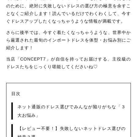
のために、絶対に失敗しないドレスの選び方の極意を余すこ
となくご紹介します！読んでいるだけでわくわくして、今す
お知らせ
ぐドレスアップしたくなっちゃうような情報が満載です。
さらに後半では、今すぐ着たくなっちゃうような、世界中か
ブログ
ら厳選された最旬のインポートドレスを体型・お悩み別にご
紹介します！
当店「CONCEPT7」が自信を持ってお届けする、主役級の
ドレスたちをじっくり堪能してくださいね♡
目次
ネット通販のドレス選びでみんなが陥りがちな「３
大お悩み」
【レビュー不要！】失敗しないネットドレス選びの