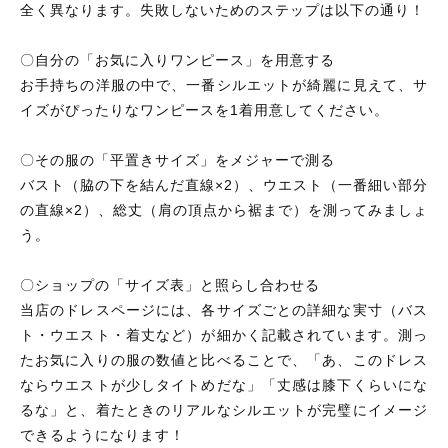
全く異なります。失敗しないためのステップは以下の通り！
〇自分の「お気に入りワンピース」を用意する
お手持ちの洋服の中で、一番シルエットが綺麗に見えて、サ
イズがぴったりなワンピースを1着用意してください。
〇その服の「平置きサイズ」をメジャーで測る
バスト（脇の下を結んだ直線×2）、ウエスト（一番細い部分
の直線×2）、総丈（肩の頂点から裾まで）を測ってみましょ
う。
〇ショップの「サイズ表」と照らし合わせる
当店のドレスページには、各サイズごとの詳細な実寸（バス
ト・ウエスト・着丈など）が細かく記載されています。測っ
たお気に入りの服の数値と比べることで、「あ、このドレス
ならウエストが少しタイトめだな」「丈感は膝下くらいにな
るな」と、着たときのリアルなシルエットが完璧にイメージ
できるようになります！