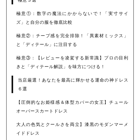
極意３選
極意①：数字の魔法にかからないで！「実寸サイ
ズ」と自分の服を徹底比較
極意②：チープ感を完全排除！「異素材ミックス」
と「ディテール」に注目する
極意③：【レビューを凌駕する新常識】プロの目利
きと「ディテール解説」を味方につける！
当店厳選！あなたを最高に輝かせる運命の神ドレス
６選
【圧倒的なお姫様感＆体型カバーの女王】チュール
オーバースカートドレス
大人の色気とクールさを両立】漆黒のモダンマーメ
イドドレス