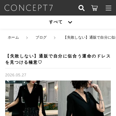
こだわり検索
すべて
ログイン / 会員登録
親カテゴリ
すべて
ホーム
ブログ
【失敗しない】通販で自分に似
お知らせ
子カテゴリ
アウター
お気に入り
【失敗しない】通販で自分に似合う運命のドレス
を見つける極意♡
オールインワン
アウター
価格帯
2026.05.27
シューズ
～
オールインワン
セットアップ
その他
在庫あり
セール
シューズ
パーティーバッグ