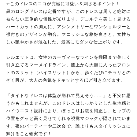
✨このドレスのココが究極に可愛い＆刺さるポイント！
黒のロングドレスは定番ですが、このドレスは周りと絶対に
被らない圧倒的な個性が光ります。デコルテを美しく見せる
ハートカットの胸元に、アシンメトリーなワンショルダーと
襟付きのデザインが融合。マニッシュな格好良さと、女性ら
しい艶やかさが混在した、最高にモダンな仕上がりです。
シルエットは、女性のカーヴィーなラインを極限まで美しく
引き立てるマーメイドライン。膝上から大胆に入ったフロン
トのスリット（ハイスリット）から、歩くたびにチラリとの
ぞく脚が、大人の色気をドキッとするほど引き立てます。
「タイトなドレスは体型が崩れて見えそう……」と不安に思
うかもしれませんが、このドレスはしっかりとした生地感と
ハイウエスト設計により、ぽっこりお腹を補正し、ヒップの
位置をグッと高く見せてくれる視覚マジックが隠されていま
す。夜のパーティーや二次会で、誰よりもスタイリッシュに
輝けること確実です！