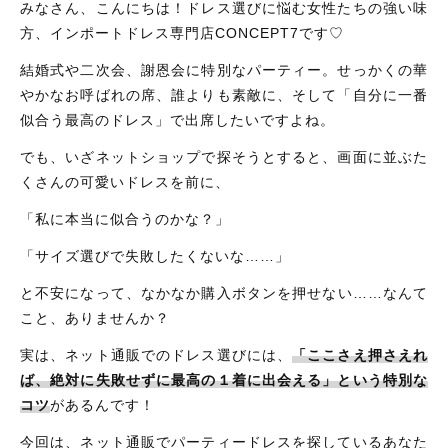
みなさん、こんにちは！ドレス選びに悩む女性たちの強い味
方、インポートドレス専門店CONCEPT7です♡
ワンピース
結婚式や二次会、謝恩会に特別なパーティー。せっかくの華
やかなお呼ばれの席、誰よりも素敵に、そして「自分に一番
似合う最高のドレス」で出席したいですよね。
新着商品
でも、いざネットショップで探そうとすると、画面に並ぶた
くさんの可愛いドレスを前に、
おすすめ商品
「私に本当に似合うのかな？」
セール商品
「サイズ選びで失敗したくないな……」
と不安になって、なかなか購入ボタンを押せない……なんて
ランキング
こと、ありませんか？
実は、ネット通販でのドレス選びには、
「ここさえ押さえれ
ば、絶対に失敗せずに最高の１着に出会える」という特別な
スタイルブック
コツ
があるんです！
今回は、ネット通販でパーティードレスを探しているあなた
ショッピングガイド