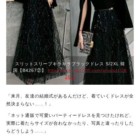
並び順
セットアップ
バッグ
パーティーバッグ
メンズ
即納
バッグ
水着
メンズ
スリットスリーブキラキラブラックドレス S/2XL 韓
国【B4267②】
https://concept710.com/product/26
パーティードレス
267/
即納
ウェディングドレス
「来月、友達の結婚式があるんだけど、着ていくドレスが全
水着
然決まらない……！」
ワンピース
「ネット通販で可愛いパーティードレスを見つけたけれど、
パーティードレス
実際に着たらサイズが合わなかったり、写真と違ったりした
らどうしよう……」
ウェディングドレス