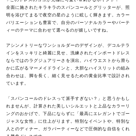
全面に施されたキラキラのスパンコールとグリッターが、照
明を浴びてまるで夜空の星のように眩しく輝きます。カラー
バリエーションも豊富で、自分のパーソナルカラーやパーテ
ィーのテーマに合わせて選べるのが嬉しいですね。
アシンメトリーなワンショルダーのデザインが、デコルテラ
インをスッキリと綺麗に見せ、洗練されたインポートドレス
ならではのラグジュアリーさを演出。ハイウエストから滑ら
かに広がるマーメイドラインと、大胆なハイスリットの組み
合わせは、脚を長く、細く見せるための黄金比率で設計され
ています。
「スパンコールのドレスって派手すぎない？」と思うかもし
れませんが、計算された美しいシルエットと上品なカラーリ
ングのおかげで、下品にならずに「最高にエレガントでゴー
ジャスな女性」に仕上がります。特別なイベントや、特別な
人とのディナー、ガラパーティーなどで圧倒的な自信をくれ