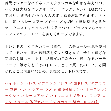
首元はシアーなハイネックでクラシカルな印象を与えつつ、
バックは大胆なバックオープン（バックシャン）仕様になっ
ており、後ろ姿からも大人の抜け感を演出できます。さら
に、背中のレースアップでサイズを細かく微調整できるた
め、ウエストをキュッと細く見せつつ、グラマラスなAライ
ンフレアのシルエットを美しくキープできます。
トレンドの「くすみカラー（淡色）」のチュール生地を使用
しているため、肌の透明感をグッと引き立て、優しく儚げな
雰囲気を醸し出します。結婚式の二次会や主役になるパーテ
ィーで、誰からも「そのドレス、どこで買ったの！？」と聞
かれること間違いなしの、究極のモテドレスです。
ハイネック ドレス イブニングドレス 韓国ドレス 3Dフラワ
ー 立体花 お花 シアー ラメ 刺繍 5分袖 バックオープン バ
ックシャン レースアップ ハイウエスト Aライン フレア ロ
ング チュール 体型カバー くすみカラー 淡色【K6721】