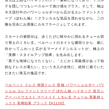
首元は上品なハイネックのシアー素材になっており、デコル
テを隠しつつもシースルーで抜け感をプラス。そして、袖は
今大流行中のパワーショルダーから広がるエレファントスリ
ーブ（ぽわん袖）！クラシカルな気品を漂わせながら、二の
腕を完全にお洒落にカモフラージュしてくれます。
スカートの裾部分は、歩くたびに軽やかに揺れるチュール切
り替えのミモレ丈。ベルベットのタイトな腰回りから、裾に
向かってふわっと広がるマーメイドシルエットが、極上の
「美脚・スタイルアップ効果」を生み出します。
「黒でも地味になりたくない」「とにかく高級感があって知
的なドレスが着たい」という大人の女性に、絶対に着ていた
だきたい珠玉の逸品です。
ベルベット ドレス 韓国ドレス 長袖 パワーショルダー パワ
ショル エレファントスリーブ ぽわん袖 ハイネック 首元シ
アー ハイウエスト マーメイド ミモレ丈 チュール 異素材ミ
ックス 美脚効果 ブラック【K1128】