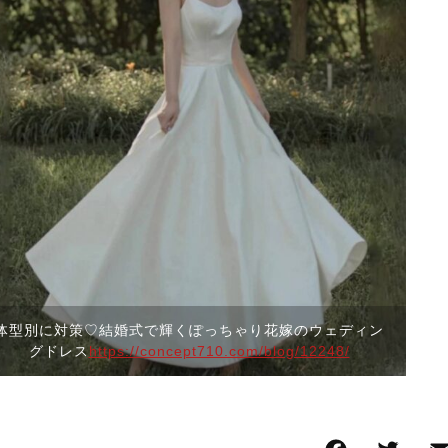
体型別に対策♡結婚式で輝くぽっちゃり花嫁のウェディン
グドレス
https://concept710.com/blog/12248/