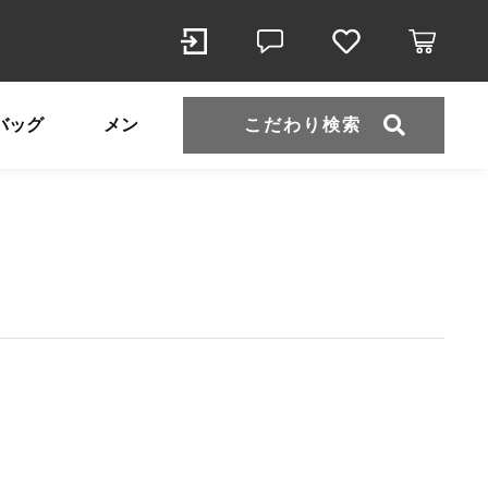
こだわり検索
バッグ
メンズ
即納
水着
パーティ
ール