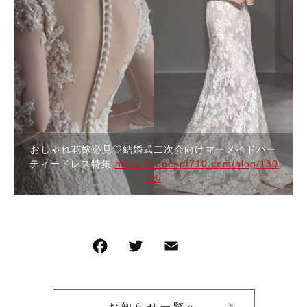
並び順
セットアップ
バッグ
パーティーバッグ
メンズ
即納
バッグ
水着
メンズ
おしゃれ花嫁必見♡結婚式二次会向けマーメイドパー
ティードレス特集
https://concept710.com/blog/130
パーティードレス
即納
58/
ウェディングドレス
水着
ワンピース
パーティードレス
ウェディングドレス
お知らせ一覧へ