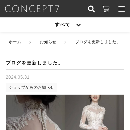
こだわり検索
すべて
ログイン / 会員登録
親カテゴリ
すべて
ホーム
お知らせ
ブログを更新しました。
お知らせ
子カテゴリ
アウター
お気に入り
ブログを更新しました。
オールインワン
2024.05.31
アウター
価格帯
ショップからのお知らせ
シューズ
～
オールインワン
セットアップ
その他
在庫あり
セール
シューズ
パーティーバッグ