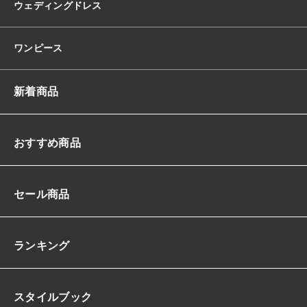
ウェディングドレス
シ
ョ
ル
ワンピース
長
袖
ド
新着商品
レ
ー
プ
ハ
おすすめ商品
イ
ウ
エ
セール商品
ス
ト
タ
イ
ランキング
ト
ミ
デ
スタイルブック
ィ