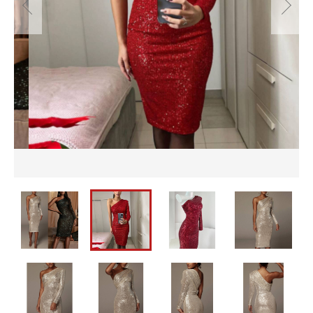
並び順
セットアップ
バッグ
カートを確認する
パーティーバッグ
メンズ
即納
バッグ
水着
メンズ
パーティードレス
即納
ウェディングドレス
水着
ワンピース
パーティードレス
ウェディングドレス