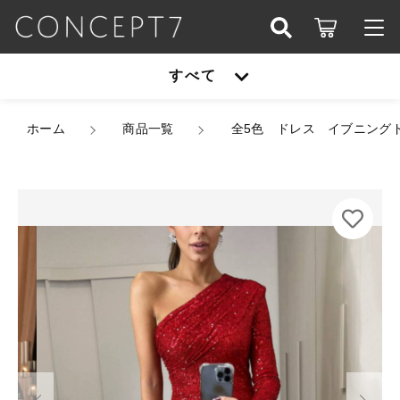
カートに商品を追加しました
こだわり検索
すべて
ログイン / 会員登録
親カテゴリ
全5色 ドレス イブニングドレス 韓国ドレス キラキ
すべて
ホーム
ラ スパンコール ワンショルダー ワンショル 長
商品一覧
全5色 ドレス イブニング
お知らせ
袖 ドレープ ハイウエスト タイト ミディアム丈
膝丈 スリム 美シルエット グリッター アシンメト
子カテゴリ
アウター
リー S/3XL 韓国【B7451】
お気に入り
カラー
オールインワン
サイズ
アウター
価格帯
数量
シューズ
（税込）
～
オールインワン
セットアップ
その他
在庫あり
セール
シューズ
パーティーバッグ
ショッピングを続ける