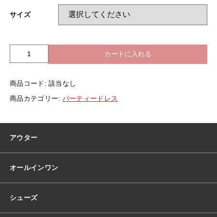
サイズ
カートに入れる
全
5
色
商品コード:
該当なし
ド
レ
商品カテゴリー:
パーティードレス
ス
イ
ブ
ニ
アウター
ン
グ
ド
オールインワン
レ
ス
韓
シューズ
国
ド