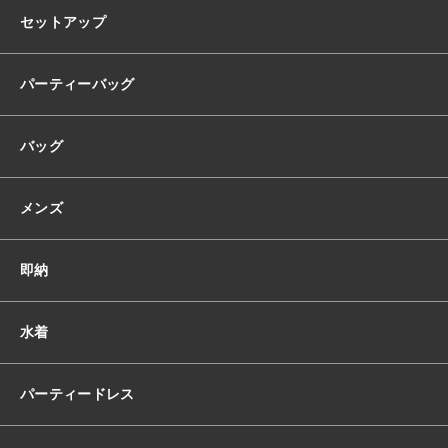
レ
セットアップ
ス
キ
ラ
パーティーバッグ
キ
ラ
バッグ
ス
パ
ン
メンズ
コ
ー
ル
即納
ワ
ン
シ
水着
ョ
ル
ダ
パーティードレス
ー
ワ
ン