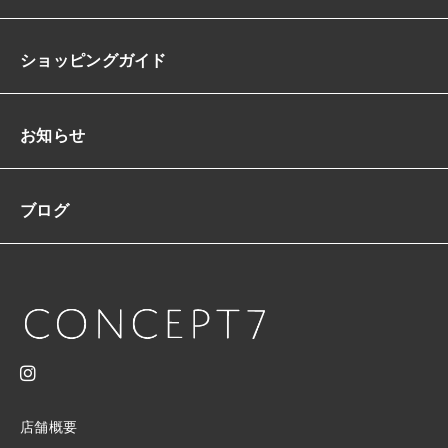
ア
ム
丈
ショッピングガイド
膝
丈
ス
リ
お知らせ
ム
美
シ
ブログ
ル
エ
ッ
ト
グ
リ
ッ
タ
ー
ア
シ
店舗概要
ン