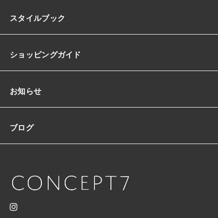
ル
スタイルブック
ア
ッ
プ
体
ショッピングガイド
型
カ
バ
ー
お知らせ
S/
L
ブログ
韓
国
【K
1
0
9
7
4】
個