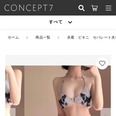
カートに商品を追加しました
こだわり検索
すべて
ログイン / 会員登録
親カテゴリ
水着 ビキニ セパレート水着 韓国水着 バタフラ
すべて
ホーム
イ 蝶 ホルターネック ハイウエスト パレオ ショ
商品一覧
水着 ビキニ セパレート水
お知らせ
ート丈 シアー 淡色 くすみカラー スタイルアッ
プ 体型カバー S/L 韓国【K10974】
子カテゴリ
アウター
サイズ
お気に入り
数量
オールインワン
（税込）
アウター
価格帯
シューズ
～
オールインワン
セットアップ
その他
ショッピングを続ける
在庫あり
セール
シューズ
パーティーバッグ