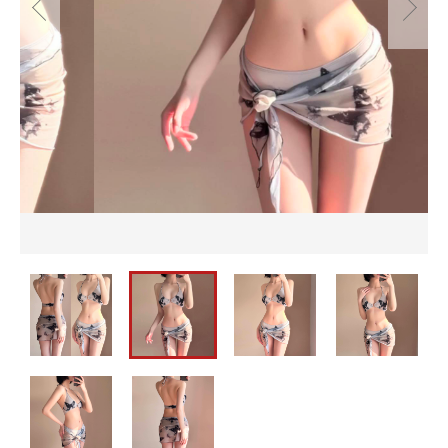
並び順
セットアップ
カートを確認する
バッグ
パーティーバッグ
メンズ
即納
バッグ
水着
メンズ
パーティードレス
即納
ウェディングドレス
水着
ワンピース
パーティードレス
ウェディングドレス