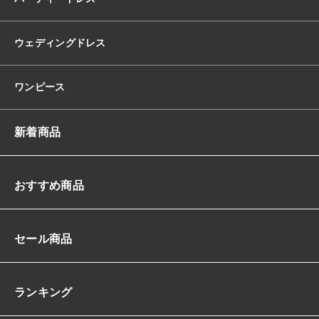
パ
レ
オ
ウェディングドレス
シ
ョ
ー
ワンピース
ト
丈
シ
新着商品
ア
ー
淡
色
おすすめ商品
く
す
み
セール商品
カ
ラ
ー
ス
ランキング
タ
イ