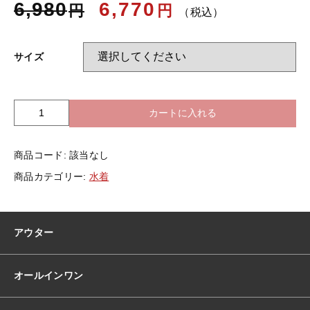
6,980
6,770
円
円
（税込）
お知らせ
サイズ
ブログ
カートに入れる
水
着
ビ
商品コード:
該当なし
キ
ニ
商品カテゴリー:
水着
セ
パ
レ
ー
アウター
ト
水
着
オールインワン
韓
国