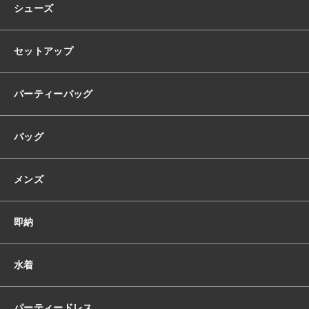
水
シューズ
着
バ
タ
セットアップ
フ
ラ
イ
パーティーバッグ
蝶
ホ
バッグ
ル
タ
ー
メンズ
ネ
ッ
ク
即納
ハ
イ
ウ
水着
エ
ス
ト
パーティードレス