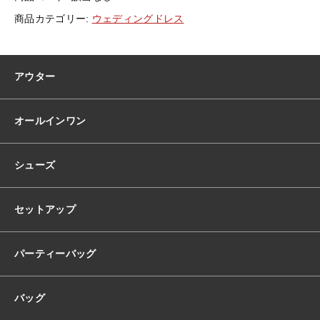
ウ
商品カテゴリー:
ウェディングドレス
ェ
デ
ィ
ン
アウター
グ
ド
レ
オールインワン
ス
韓
国
シューズ
ド
レ
ス
セットアップ
ビ
ス
チ
パーティーバッグ
ェ
ラ
バッグ
イ
ク