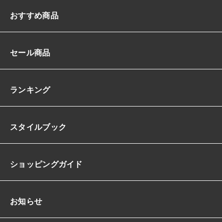
レ
ー
おすすめ商品
プ
シ
ア
セール商品
ー
シ
ー
ス
ランキング
ル
ー
花
スタイルブック
柄
お
花
ロ
ショッピングガイド
ー
ズ
ハ
イ
お知らせ
ウ
エ