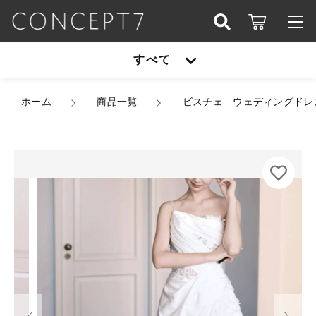
カートに商品を追加しました
こだわり検索
すべて
ログイン / 会員登録
親カテゴリ
ビスチェ ウェディングドレス 韓国ドレス ビスチェラ
すべて
ホーム
イク サテン レース アシンメトリー クロスデザイ
商品一覧
ビスチェ ウェディングドレ
お知らせ
ン ドレープ シアー シースルー 花柄 お花 ロー
ズ ハイウエスト スレンダーライン Iライン ロング
子カテゴリ
アウター
トレーン ロング 異素材ミックス 美シルエット エレ
お気に入り
ガント XS/2XL 韓国【K11539】
サイズ
オールインワン
アウター
カラー
価格帯
シューズ
数量
～
（税込）
オールインワン
セットアップ
その他
在庫あり
セール
シューズ
パーティーバッグ
ショッピングを続ける