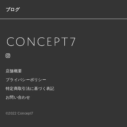
ス
ブログ
ト
ス
レ
ン
ダ
ー
ラ
イ
ン
I
ラ
店舗概要
イ
プライバシーポリシー
ン
特定商取引法に基づく表記
ロ
ン
お問い合わせ
グ
ト
レ
©2022 Concept7
ー
ン