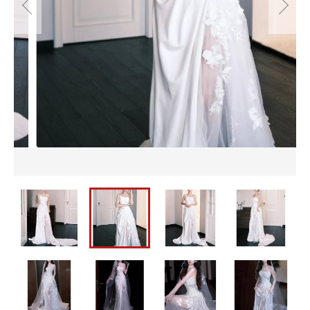
並び順
セットアップ
バッグ
パーティーバッグ
メンズ
カートを確認する
即納
バッグ
水着
メンズ
パーティードレス
即納
ウェディングドレス
水着
ワンピース
パーティードレス
ウェディングドレス