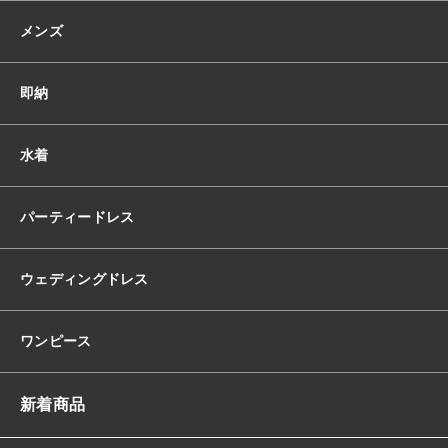
サ
メンズ
テ
ン
レ
即納
ー
ス
ア
水着
シ
ン
メ
パーティードレス
ト
リ
ー
ウェディングドレス
ク
ロ
ス
ワンピース
デ
ザ
イ
新着商品
ン
ド