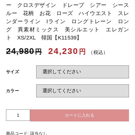
ー クロスデザイン ドレープ シアー シース
ルー 花柄 お花 ローズ ハイウエスト スレ
お知らせ
ンダーライン Iライン ロングトレーン ロン
グ 異素材ミックス 美シルエット エレガン
ト XS/2XL 韓国【K11539】
ブログ
24,980
24,230
円
円
（税込）
サイズ
カラー
カートに入れる
ビ
ス
チ
商品コード:
該当なし
ェ