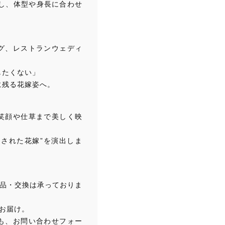
応し、体型や身長に合わせ
丈
シ
ョ
ー
グ、レストランウェディ
ト
丈
したくない」
ア
に残る花嫁姿へ。
シ
ン
メ
笑顔や仕草まで美しく映
ト
リ
練された花嫁”を演出しま
ー
ス
タ
返品・交換は承っておりま
イ
ル
お届け。
ア
も、お問い合わせフォー
ッ