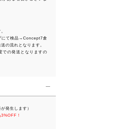
す。
て検品→Concept7倉
発送の流れとなります。
程度での発送となりますの
。
料が発生します）
3%OFF！