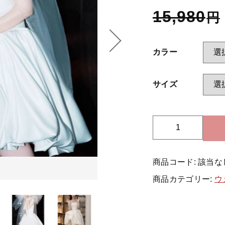
15,980
円
ッピングを続ける
カートを確認
カラー
サイズ
ビ
ス
チ
商品コード:
該当な
ェ
ウ
商品カテゴリー:
ウ
ェ
デ
ィ
ン