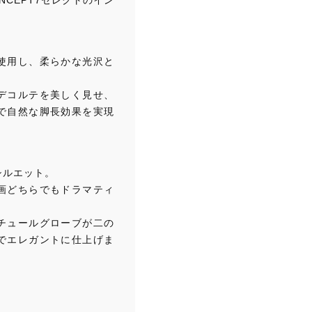
CEPT7セレクトのイン
バ
ル
ー
ン
使用し、柔らかな光沢と
ス
カ
デコルテを美しく見せ、
ー
で自然な脚長効果を実現
ト
ボ
リ
ュ
シルエット。
ー
画どちらでもドラマティ
ム
ス
チュールグローブが二の
カ
でエレガントに仕上げま
ー
ト
ミ
ニ