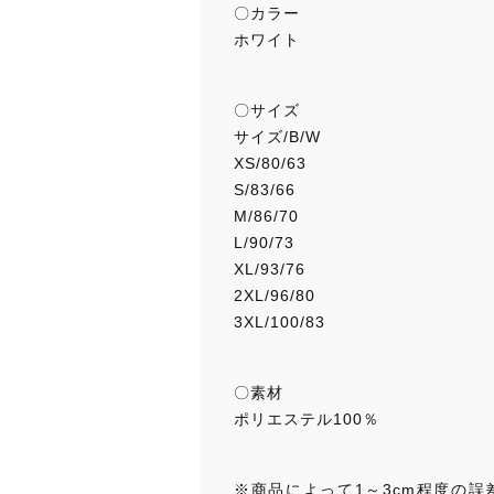
〇カラー
ホワイト
〇サイズ
サイズ/B/W
XS/80/63
S/83/66
M/86/70
L/90/73
XL/93/76
2XL/96/80
3XL/100/83
〇素材
ポリエステル100％
※商品によって1～3cm程度の