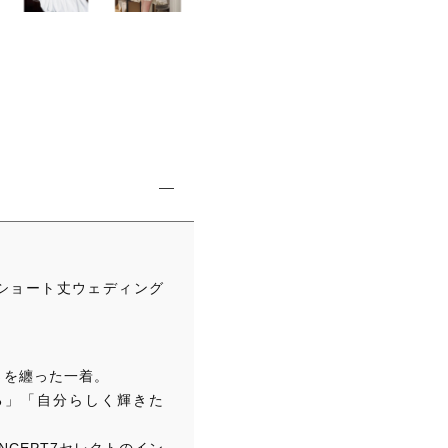
グ
ド
レ
ス
韓
国
ド
レ
ス
サ
テ
ン
ショート丈ウェディング
ハ
イ
ウ
さを纏った一着。
エ
る」「自分らしく輝きた
ス
ト