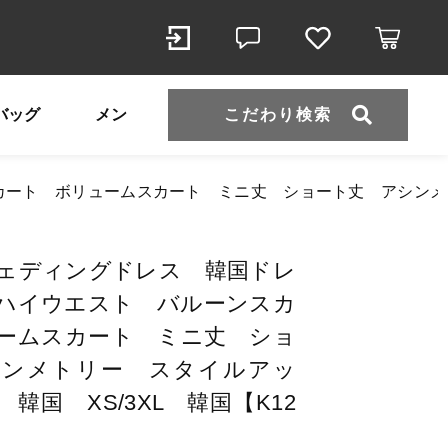
こだわり検索
バッグ
メンズ
即納
水着
パーティ
ト ボリュームスカート ミニ丈 ショート丈 アシンメトリー
ルーンスカート ボリュー
効果 韓国 XS/3XL
ェディングドレス 韓国ドレ
（税
ハイウエスト バルーンスカ
込）
ームスカート ミニ丈 ショ
ール
シンメトリー スタイルアッ
韓国 XS/3XL 韓国【K12