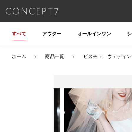
すべて
アウター
オールインワン
シ
カートに商品を追
親カテゴリ
ホーム
商品一覧
ビスチェ ウェディン
ビスチェ ウェ
ムスカート ミ
韓国【K12620
価格帯
カラー
サイズ
～
数量
並び順