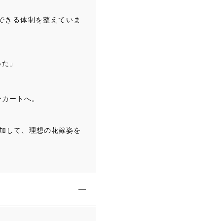
プ
できる体制を整えていま
脚
長
効
果
った」
韓
国
X
ひカートへ。
S/
3
X
追加して、理想の花嫁姿を
L
韓
国
【K
1
2