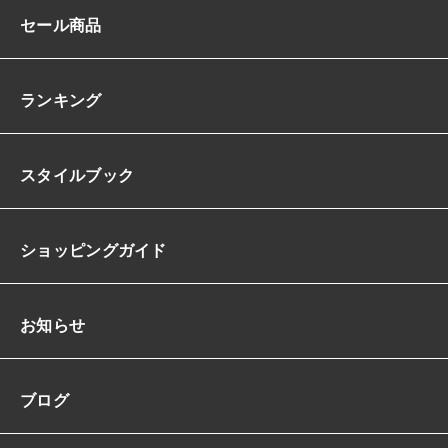
ロ
セール商品
ン
グ
無
地
ランキング
大
人
X
スタイルブック
S/
3
X
L
ショッピングガイド
韓
国
【K
お知らせ
9
6
3
ブログ
0】
個