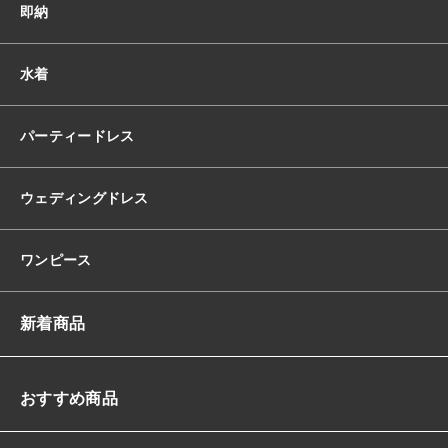
即納
イ
ウ
エ
水着
ス
ト
ス
パーティードレス
レ
ン
ダ
ウェディングドレス
ー
ラ
イ
ワンピース
ン
ソ
フ
新着商品
ト
マ
ー
メ
おすすめ商品
イ
ド