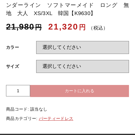
ンダーライン ソフトマーメイド ロング 無
地 大人 XS/3XL 韓国【K9630】
お知らせ
21,980
21,320
円
円
（税込）
ブログ
カラー
サイズ
カートに入れる
全
2
色
商品コード:
該当なし
ド
レ
商品カテゴリー:
パーティードレス
ス
イ