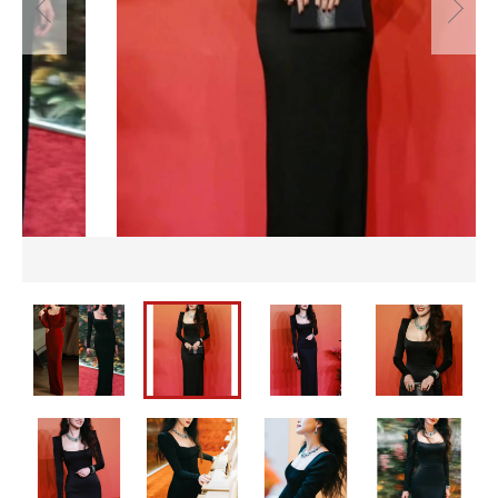
並び順
セットアップ
バッグ
カートを確認する
パーティーバッグ
メンズ
即納
バッグ
水着
メンズ
パーティードレス
即納
ウェディングドレス
水着
ワンピース
パーティードレス
ウェディングドレス