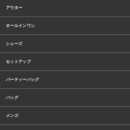
ブ
ニ
アウター
ン
グ
ド
オールインワン
レ
ス
韓
シューズ
国
ド
レ
セットアップ
ス
ス
ク
パーティーバッグ
エ
ア
バッグ
ネ
ッ
ク
メンズ
長
袖
ハ