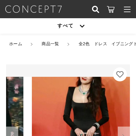
カートに商品を追加しました
こだわり検索
すべて
ログイン / 会員登録
親カテゴリ
全2色 ドレス イブニングドレス 韓国ドレス スク
すべて
ホーム
エアネック 長袖 ハイウエスト スレンダーライン
商品一覧
全2色 ドレス イブニングド
お知らせ
ソフトマーメイド ロング 無地 大人 XS/3XL 韓
国【K9630】
子カテゴリ
アウター
お気に入り
カラー
サイズ
オールインワン
数量
アウター
価格帯
（税込）
シューズ
～
オールインワン
セットアップ
その他
在庫あり
セール
シューズ
ショッピングを続ける
パーティーバッグ