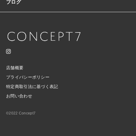
ブログ
ロ
ン
グ
ア
シ
ン
メ
ト
リ
ー
美
店舗概要
シ
プライバシーポリシー
ル
特定商取引法に基づく表記
エ
ッ
お問い合わせ
ト
エ
レ
©2022 Concept7
ガ
ン
ト