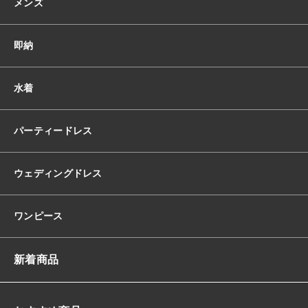
メンズ
オ
フ
シ
即納
ョ
ル
ワ
水着
ン
シ
ョ
パーティードレス
ル
ダ
ー
ウェディングドレス
ラ
イ
ク
ワンピース
7
分
袖
新着商品
ハ
イ
ウ
エ