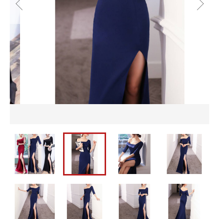
並び順
セットアップ
バッグ
カートを確認する
パーティーバッグ
メンズ
即納
バッグ
水着
メンズ
パーティードレス
即納
ウェディングドレス
水着
ワンピース
パーティードレス
ウェディングドレス