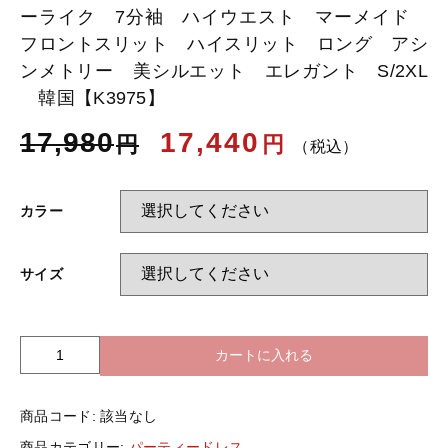
ーライク 7分袖 ハイウエスト マーメイド
フロントスリット ハイスリット ロング アシ
お知らせ
ンメトリー 美シルエット エレガント S/2XL
韓国【K3975】
ブログ
17,980
17,440
円
円
（税込）
カラー
サイズ
カートに入れる
全
5
色
商品コード:
該当なし
ド
レ
商品カテゴリー:
パーティードレス