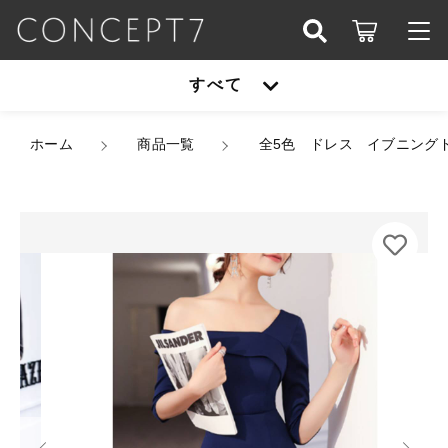
カートに商品を追加しました
こだわり検索
すべて
ログイン / 会員登録
親カテゴリ
全5色 ドレス イブニングドレス 韓国ドレス オフシ
すべて
ホーム
ョルダー オフショル ワンショルダーライク 7分袖
商品一覧
全5色 ドレス イブニング
お知らせ
ハイウエスト マーメイド フロントスリット ハイス
リット ロング アシンメトリー 美シルエット エレ
子カテゴリ
アウター
ガント S/2XL 韓国【K3975】
お気に入り
カラー
オールインワン
サイズ
アウター
価格帯
数量
シューズ
（税込）
～
オールインワン
セットアップ
その他
在庫あり
セール
シューズ
パーティーバッグ
ショッピングを続ける