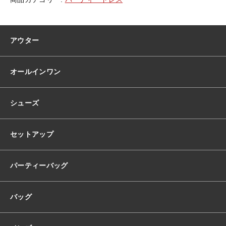
ス
イ
ブ
ニ
アウター
ン
グ
ド
オールインワン
レ
ス
韓
シューズ
国
ド
レ
セットアップ
ス
オ
フ
パーティーバッグ
シ
ョ
バッグ
ル
ダ
ー