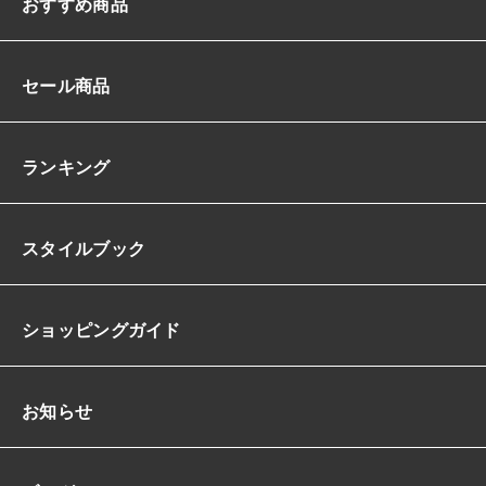
おすすめ商品
ス
ト
マ
セール商品
ー
メ
イ
ド
ランキング
フ
ロ
ン
スタイルブック
ト
ス
リ
ッ
ショッピングガイド
ト
ハ
イ
ス
お知らせ
リ
ッ
ト