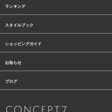
ン
ランキング
フ
レ
ア
スタイルブック
ロ
ン
グ
エ
ショッピングガイド
レ
ガ
ン
ト
お知らせ
体
型
カ
ブログ
バ
ー
X
S/
3
X