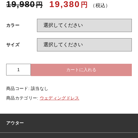
19,980
19,380
円
円
（税込）
お知らせ
カラー
ブログ
サイズ
カートに入れる
全
2
色
商品コード:
該当なし
ウ
ェ
商品カテゴリー:
ウェディングドレス
デ
ィ
ン
グ
アウター
ド
レ