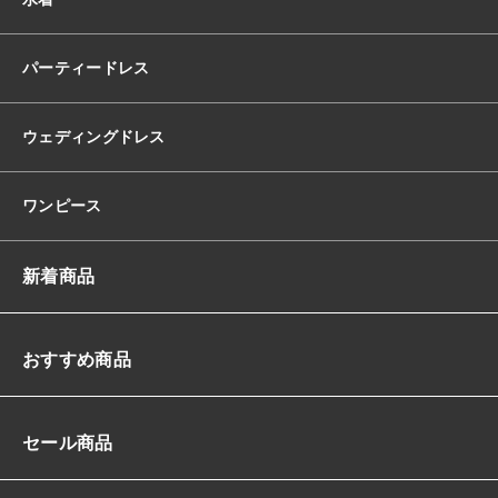
レ
ス
ド
パーティードレス
レ
ー
プ
ウェディングドレス
ハ
イ
ウ
ワンピース
エ
ス
ト
新着商品
ペ
プ
ラ
ム
おすすめ商品
ラ
イ
ク
セール商品
A
ラ
イ