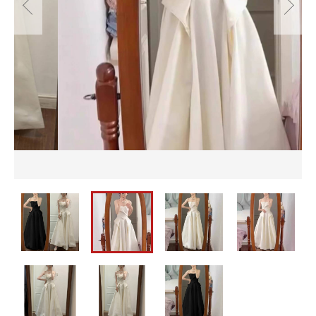
並び順
セットアップ
バッグ
カートを確認する
パーティーバッグ
メンズ
即納
バッグ
水着
メンズ
パーティードレス
即納
ウェディングドレス
水着
ワンピース
パーティードレス
ウェディングドレス