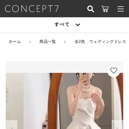
カートに商品を追加しました
こだわり検索
すべて
ログイン / 会員登録
親カテゴリ
全2色 ウェディングドレス 韓国ドレス ビスチェ
すべて
ホーム
ハートカット ストラップレス ドレープ ハイウエス
商品一覧
全2色 ウェディングドレス 
お知らせ
ト ペプラムライク Aライン フレア ロング エレ
ガント 体型カバー XS/3XL 韓国【B18344】
子カテゴリ
アウター
カラー
お気に入り
サイズ
オールインワン
数量
アウター
価格帯
（税込）
シューズ
～
オールインワン
セットアップ
その他
在庫あり
セール
シューズ
ショッピングを続ける
パーティーバッグ