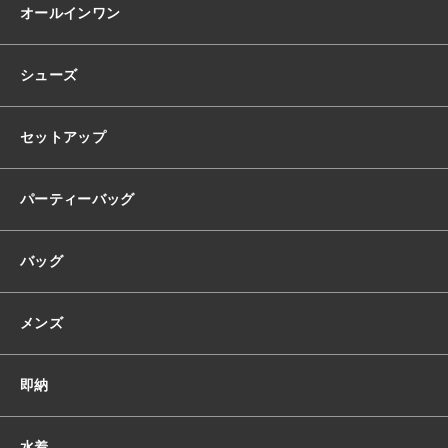
ス
オールインワン
韓
国
ド
シューズ
レ
ス
ビ
セットアップ
ス
チ
ェ
パーティーバッグ
ハ
ー
バッグ
ト
カ
ッ
メンズ
ト
ス
ト
即納
ラ
ッ
プ
水着