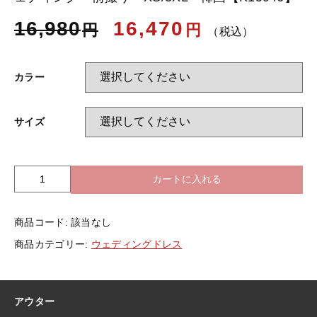
16,980
16,470
円
円
（税込）
お知らせ
カラー
ブログ
サイズ
カートに入れる
ビ
ス
チ
商品コード:
該当なし
ェ
ウ
商品カテゴリー:
ウェディングドレス
ェ
デ
ィ
ン
アウター
グ