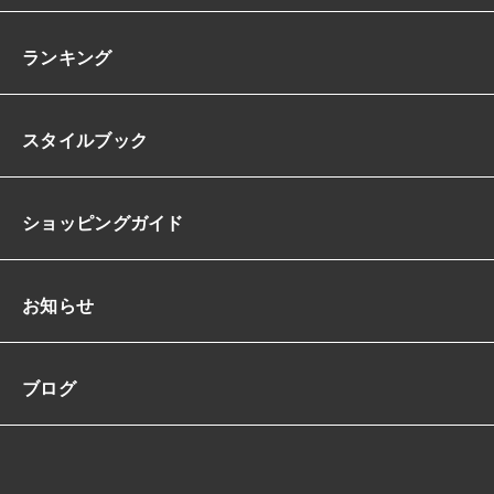
ル
ー
ン
ランキング
ス
カ
ー
スタイルブック
ト
フ
レ
ア
ショッピングガイド
ふ
ん
わ
り
お知らせ
ス
タ
イ
ブログ
ル
ア
ッ
プ
脚