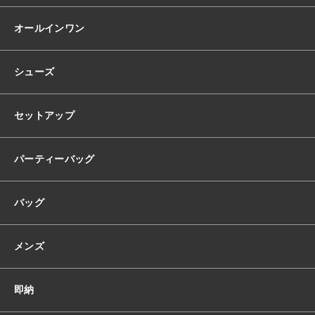
ド
レ
オールインワン
ス
韓
国
シューズ
ド
レ
ス
セットアップ
サ
テ
ン
パーティーバッグ
オ
フ
バッグ
シ
ョ
ル
メンズ
ダ
ー
オ
即納
フ
シ