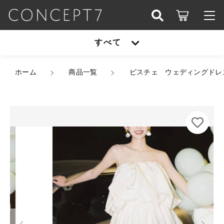
カートに商品を追加しました
こだわり検索
すべて
ログイン / 会員登録
親カテゴリ
ビスチェ ウェディングドレス 韓国ドレス サテン
すべて
ホーム
オフショルダー オフショル ドレープ ハイウエス
商品一覧
ビスチェ ウェディングドレ
お知らせ
ト ミニ丈 ショート丈 バルーンスカート フレア
ふんわり スタイルアップ 脚長効果 体型カバー 結
子カテゴリ
アウター
婚式 二次会 フォトウェディング 前撮り XS/3XL
お気に入り
韓国【K15946】
カラー
オールインワン
アウター
サイズ
価格帯
シューズ
数量
～
（税込）
オールインワン
セットアップ
その他
在庫あり
セール
シューズ
パーティーバッグ
ショッピングを続ける