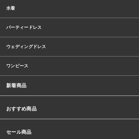
ョ
水着
ル
ド
レ
パーティードレス
ー
プ
ハ
ウェディングドレス
イ
ウ
エ
ワンピース
ス
ト
ミ
新着商品
ニ
丈
シ
ョ
おすすめ商品
ー
ト
丈
セール商品
バ