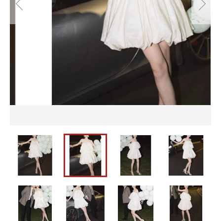
並び順
セットアップ
バッグ
パーティーバッグ
メンズ
カートを確認する
即納
バッグ
水着
メンズ
パーティードレス
即納
ウェディングドレス
水着
ワンピース
パーティードレス
ウェディングドレス