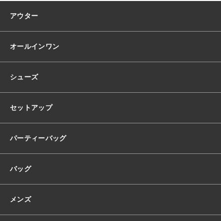
ウ
ェ
アウター
デ
ィ
ン
オールインワン
グ
ド
レ
シューズ
ス
韓
国
セットアップ
ド
レ
ス
パーティーバッグ
バ
ッ
バッグ
ク
レ
ス
メンズ
ハ
ー
ト