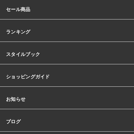
コ
セール商品
ン
シ
ャ
ス
ランキング
バ
ッ
ク
スタイルブック
シ
ャ
ン
A
ショッピングガイド
ラ
イ
ン
ド
お知らせ
レ
ー
プ
ブログ
フ
ィ