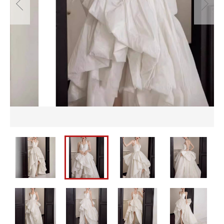
並び順
セットアップ
ショッピングを続ける
バッグ
パーティーバッグ
メンズ
カートを確認する
即納
バッグ
水着
メンズ
パーティードレス
即納
ウェディングドレス
水着
ワンピース
パーティードレス
ウェディングドレス