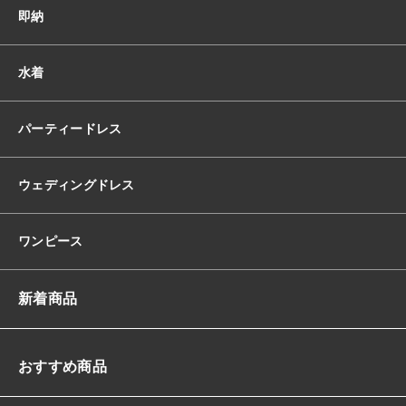
即納
カ
ッ
ト
水着
ハ
イ
ウ
パーティードレス
エ
ス
ト
ウェディングドレス
バ
ッ
ク
ワンピース
リ
ボ
ン
新着商品
リ
ボ
ン
バ
おすすめ商品
ッ
ク