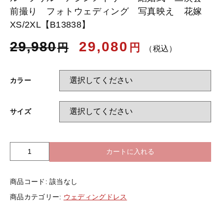
前撮り フォトウェディング 写真映え 花嫁
XS/2XL【B13838】
お知らせ
29,980
29,080
円
円
（税込）
ブログ
カラー
サイズ
カートに入れる
ホ
ル
タ
商品コード:
該当なし
ー
ネ
商品カテゴリー:
ウェディングドレス
ッ
ク