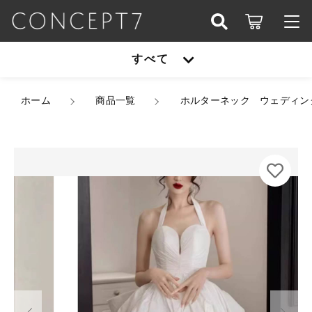
カートに商品を追加しました
こだわり検索
すべて
ログイン / 会員登録
親カテゴリ
ホルターネック ウェディングドレス 韓国ドレス バッ
すべて
ホーム
クレス ハートカット ハイウエスト バックリボン リ
商品一覧
ホルターネック ウェディン
お知らせ
ボン バックコンシャス バックシャン Aライン ドレ
ープ フィッシュテール ハイローヘム ヘムドレス ラ
子カテゴリ
アウター
ッフルフリル フリル アシンメトリー 結婚式 二次
お気に入り
会 前撮り フォトウェディング 写真映え 花嫁 XS/
2XL【B13838】
オールインワン
カラー
アウター
価格帯
サイズ
シューズ
～
数量
オールインワン
（税込）
セットアップ
その他
在庫あり
セール
シューズ
パーティーバッグ