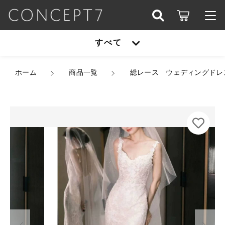
カートに商品を追加しました
こだわり検索
すべて
ログイン / 会員登録
親カテゴリ
総レース ウェディングドレス 韓国ドレス オールレー
すべて
ホーム
ス お花 花柄 ノースリーブ バックレス 背中開き
商品一覧
総レース ウェディングドレ
お知らせ
ハイウエスト マーメイド スレンダー Iライン ロン
グ ロングトレーン トレーン シアー 美シルエット
子カテゴリ
アウター
結婚式 二次会 フォトウエディング 前撮り 花嫁
お気に入り
S/2XL 韓国【K16378】
カラー
オールインワン
アウター
サイズ
価格帯
シューズ
数量
～
（税込）
オールインワン
セットアップ
その他
在庫あり
セール
シューズ
パーティーバッグ
ショッピングを続ける