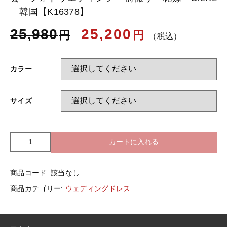
韓国【K16378】
25,980
25,200
お知らせ
円
円
（税込）
ブログ
カラー
サイズ
カートに入れる
総
レ
ー
商品コード:
該当なし
ス
ウ
商品カテゴリー:
ウェディングドレス
ェ
デ
ィ