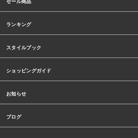
セール商品
メ
イ
ド
ス
ランキング
レ
ン
ダ
スタイルブック
ー
I
ラ
イ
ショッピングガイド
ン
ロ
ン
グ
お知らせ
ロ
ン
グ
ブログ
ト
レ
ー