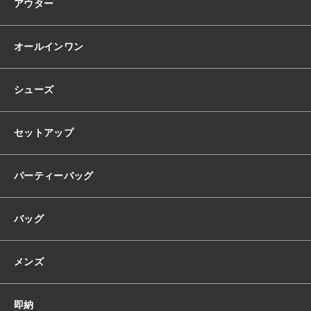
ン
アウター
グ
ド
レ
オールインワン
ス
韓
国
シューズ
ド
レ
ス
セットアップ
オ
ー
ル
パーティーバッグ
レ
ー
バッグ
ス
お
花
メンズ
花
柄
ノ
即納
ー