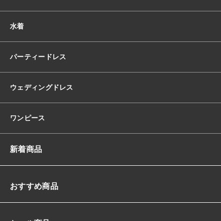
ス
リ
水着
ー
ブ
バ
パーティードレス
ッ
ク
レ
ウェディングドレス
ス
背
中
ワンピース
開
き
ハ
新着商品
イ
ウ
エ
ス
おすすめ商品
ト
マ
ー