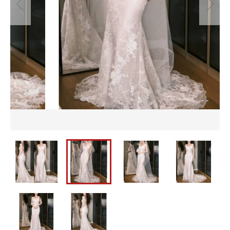
並び順
セットアップ
バッグ
パーティーバッグ
メンズ
カートを確認する
即納
バッグ
水着
メンズ
パーティードレス
即納
ウェディングドレス
水着
ワンピース
パーティードレス
ウェディングドレス