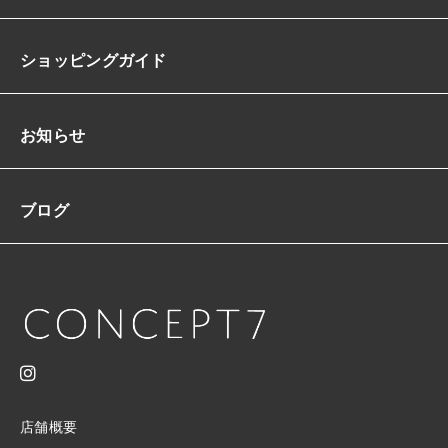
リ
ゾ
ー
ショッピングガイド
ト
ビ
ー
チ
お知らせ
体
型
カ
ブログ
バ
ー
日
焼
け
防
止
ス
タ
イ
ル
店舗概要
ア