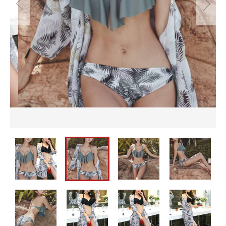
並び順
セットアップ
バッグ
カートを確認する
パーティーバッグ
メンズ
即納
バッグ
水着
メンズ
パーティードレス
即納
ウェディングドレス
水着
ワンピース
パーティードレス
ウェディングドレス