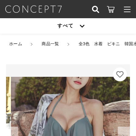
カートに商品を追加しました
こだわり検索
すべて
ログイン / 会員登録
親カテゴリ
全3色 水着 ビキニ 韓国水着 韓国水着 ホルターネ
すべて
ホーム
ック フリル ハイウエスト サイドリボン リボン
商品一覧
全3色 水着 ビキニ 韓国
お知らせ
カバーアップ ガウン付き 長袖 3点セット リゾー
ト ビーチ 体型カバー 日焼け防止 スタイルアッ
子カテゴリ
アウター
プ 細見え 脚長効果 M/XL 韓国【B9672】
お気に入り
カラー
オールインワン
サイズ
アウター
価格帯
数量
シューズ
（税込）
～
オールインワン
セットアップ
その他
在庫あり
セール
シューズ
パーティーバッグ
ショッピングを続ける