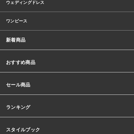
ウェディングドレス
リ
ボ
ン
ワンピース
カ
バ
ー
新着商品
ア
ッ
プ
ガ
おすすめ商品
ウ
ン
付
セール商品
き
長
袖
3
ランキング
点
セ
ッ
スタイルブック
ト