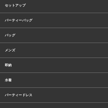
ル
セットアップ
タ
ー
ネ
パーティーバッグ
ッ
ク
バッグ
フ
リ
ル
メンズ
ハ
イ
ウ
即納
エ
ス
ト
水着
サ
イ
ド
パーティードレス
リ
ボ
ン