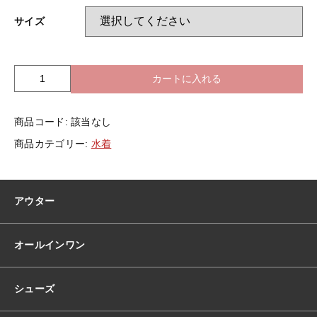
サイズ
カートに入れる
全
3
色
商品コード:
該当なし
水
着
商品カテゴリー:
水着
ビ
キ
ニ
韓
アウター
国
水
着
オールインワン
韓
国
水
シューズ
着
ホ