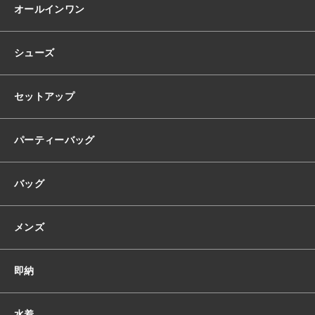
韓
オールインワン
国
ド
レ
シューズ
ス
ハ
イ
セットアップ
ネ
ッ
ク
パーティーバッグ
ス
タ
バッグ
ン
ド
ネ
メンズ
ッ
ク
サ
即納
テ
ン
ハ
水着