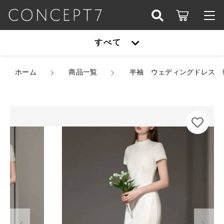
カートに商品を追加しました
こだわり検索
すべて
ログイン / 会員登録
親カテゴリ
半袖 ウェディングドレス 韓国ドレス ハイネック
すべて
ホーム
スタンドネック サテン ハイウエスト マーメイド
商品一覧
半袖 ウェディングドレス 
お知らせ
スレンダー ロング 美ライン 結婚式 二次会 フォ
トウェディング 前撮り 花嫁 XS/2XL 韓国【B159
子カテゴリ
アウター
67】
お気に入り
カラー
オールインワン
サイズ
アウター
価格帯
数量
シューズ
（税込）
～
オールインワン
セットアップ
その他
在庫あり
セール
シューズ
パーティーバッグ
ショッピングを続ける