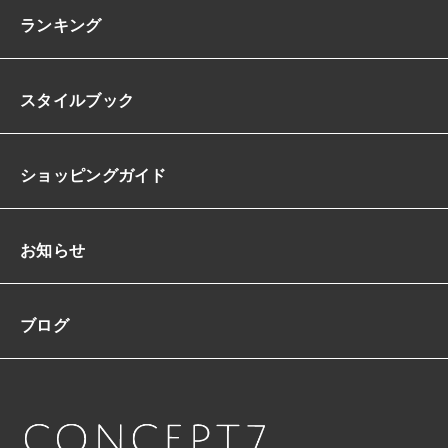
結
ランキング
婚
式
二
スタイルブック
次
会
フ
ォ
ショッピングガイド
ト
ウ
ェ
デ
お知らせ
ィ
ン
グ
ブログ
前
撮
り
花
嫁
X