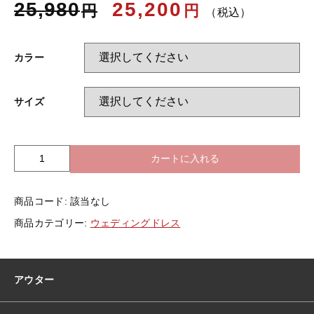
25,980
25,200
円
円
（税込）
お知らせ
カラー
ブログ
サイズ
カートに入れる
半
袖
ウ
商品コード:
該当なし
ェ
デ
商品カテゴリー:
ウェディングドレス
ィ
ン
グ
ド
アウター
レ
ス