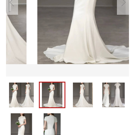
並び順
セットアップ
バッグ
カートを確認する
パーティーバッグ
メンズ
即納
バッグ
水着
メンズ
パーティードレス
即納
ウェディングドレス
水着
ワンピース
パーティードレス
ウェディングドレス