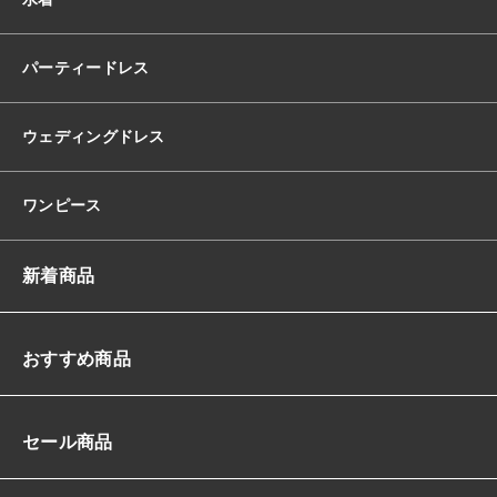
イ
ウ
エ
パーティードレス
ス
ト
マ
ウェディングドレス
ー
メ
イ
ワンピース
ド
ス
レ
新着商品
ン
ダ
ー
ロ
おすすめ商品
ン
グ
美
セール商品
ラ
イ
ン