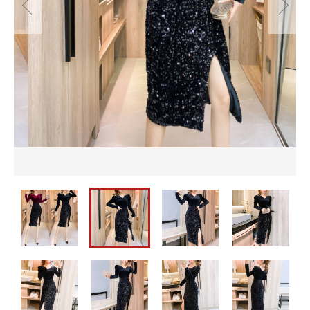
並び順
セットアップ
バッグ
カートを確認する
パーティーバッグ
メンズ
即納
バッグ
水着
メンズ
パーティードレス
即納
ウェディングドレス
水着
ワンピース
パーティードレス
ウェディングドレス