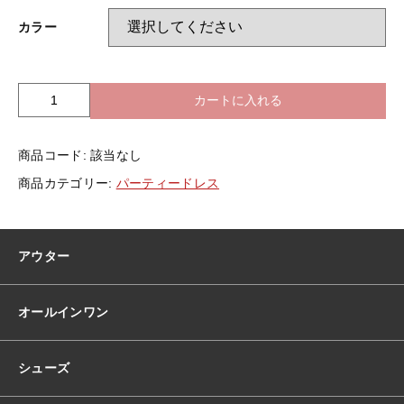
カラー
カートに入れる
全
2
色
商品コード:
該当なし
ド
レ
商品カテゴリー:
パーティードレス
ス
韓
国
ド
アウター
レ
ス
長
オールインワン
袖
ベ
ル
シューズ
ベ
ッ