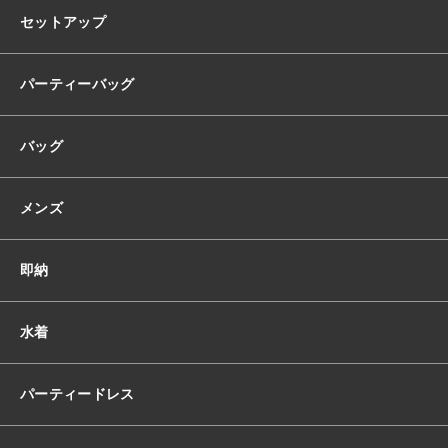
ト
セットアップ
パ
ワ
ー
パーティーバッグ
シ
ョ
バッグ
ル
ダ
ー
メンズ
パ
ワ
シ
即納
ョ
ル
V
水着
ネ
ッ
ク
パーティードレス
ハ
イ
ウ