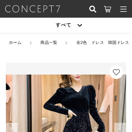
カートに商品を追加しました
こだわり検索
すべて
ログイン / 会員登録
親カテゴリ
全2色 ドレス 韓国ドレス 長袖 ベルベット パワー
すべて
ホーム
ショルダー パワショル Vネック ハイウエスト キラ
商品一覧
全2色 ドレス 韓国ドレス
お知らせ
キラ スパンコール タイト ミディアム丈 膝丈 フ
ロントスリット 異素材ミックス 脚長効果 スタイル
子カテゴリ
アウター
アップ S/XL 韓国【B4742】
お気に入り
サイズ
オールインワン
カラー
アウター
価格帯
数量
シューズ
（税込）
～
オールインワン
セットアップ
その他
在庫あり
セール
シューズ
パーティーバッグ
ショッピングを続ける