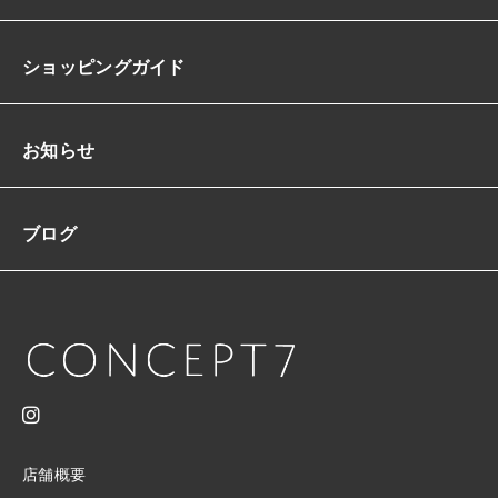
丈
膝
丈
ショッピングガイド
フ
ロ
ン
ト
お知らせ
ス
リ
ッ
ブログ
ト
異
素
材
ミ
ッ
ク
ス
脚
長
効
店舗概要
果