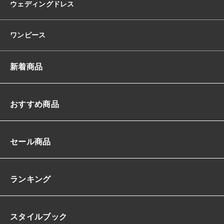
ウェディングドレス
エ
ス
ト
ワンピース
キ
ラ
キ
新着商品
ラ
ス
パ
ン
おすすめ商品
コ
ー
ル
セール商品
タ
イ
ト
ミ
ランキング
デ
ィ
ア
スタイルブック
ム