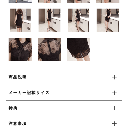
ワンピース
新着商品
おすすめ商品
セール商品
商品説明
ランキング
メーカー記載サイズ
特典
スタイルブック
注意事項
ショッピングガイド