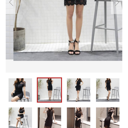
並び順
セットアップ
バッグ
カートを確認する
パーティーバッグ
メンズ
即納
バッグ
水着
メンズ
パーティードレス
即納
ウェディングドレス
水着
ワンピース
パーティードレス
ウェディングドレス