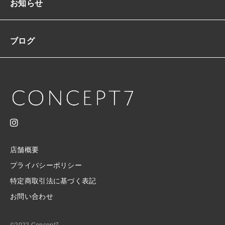
ッ
お知らせ
ク
S/
2
ブログ
X
L
韓
国
【K
2
3
7
4】
個
店舗概要
プライバシーポリシー
特定商取引法に基づく表記
お問い合わせ