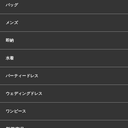
バッグ
首
元
リ
メンズ
ボ
ン
花
即納
柄
お
花
水着
ハ
イ
ウ
パーティードレス
エ
ス
ト
ウェディングドレス
シ
ョ
ー
ワンピース
ト
丈
ミ