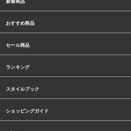
新着商品
ニ
丈
タ
イ
おすすめ商品
ト
シ
ア
セール商品
ー
脚
長
効
ランキング
果
ス
タ
スタイルブック
イ
ル
ア
ッ
ショッピングガイド
プ
ブ
ラ