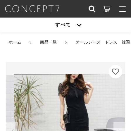
カートに商品を追加しました
こだわり検索
すべて
ログイン / 会員登録
親カテゴリ
オールレース ドレス 韓国ドレス 総レース 襟付
すべて
ホーム
き 半袖 首元リボン 花柄 お花 ハイウエスト シ
商品一覧
オールレース ドレス 韓国
お知らせ
ョート丈 ミニ丈 タイト シアー 脚長効果 スタイ
ルアップ ブラック S/2XL 韓国【K2374】
子カテゴリ
アウター
サイズ
お気に入り
カラー
オールインワン
数量
アウター
価格帯
（税込）
シューズ
～
オールインワン
セットアップ
その他
在庫あり
セール
シューズ
ショッピングを続ける
パーティーバッグ