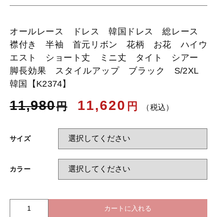
オールレース ドレス 韓国ドレス 総レース
お知らせ
襟付き 半袖 首元リボン 花柄 お花 ハイウ
エスト ショート丈 ミニ丈 タイト シアー
ブログ
脚長効果 スタイルアップ ブラック S/2XL
韓国【K2374】
11,980
11,620
円
円
（税込）
サイズ
カラー
カートに入れる
オ