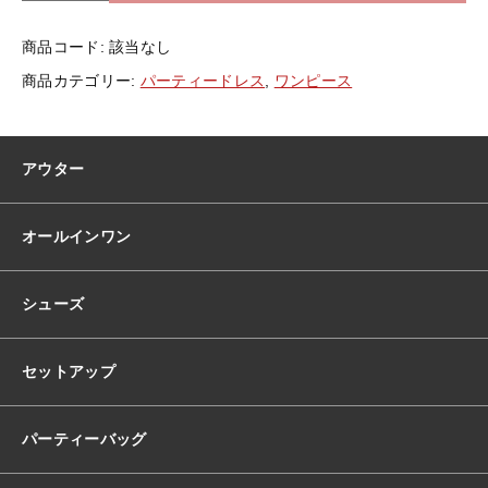
ー
ル
商品コード:
該当なし
レ
ー
商品カテゴリー:
パーティードレス
,
ワンピース
ス
ド
レ
ス
アウター
韓
国
ド
オールインワン
レ
ス
総
シューズ
レ
ー
ス
セットアップ
襟
付
き
パーティーバッグ
半
袖