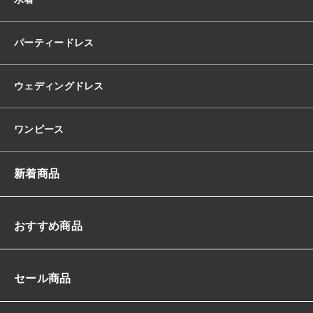
ハ
イ
ウ
パーティードレス
エ
ス
ト
ウェディングドレス
バ
ッ
ク
ワンピース
リ
ボ
ン
新着商品
ロ
ン
グ
プ
おすすめ商品
リ
ン
セ
セール商品
ス
ラ
イ