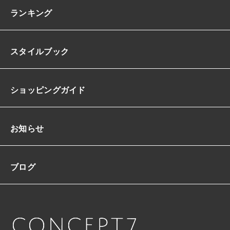
ン
ランキング
A
ラ
イ
スタイルブック
ン
フ
レ
ア
ショッピングガイド
ク
ラ
シ
ッ
お知らせ
ク
エ
レ
ブログ
ガ
ン
ト
S/
X
L