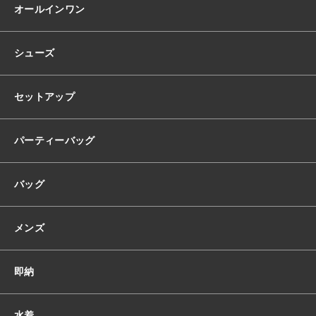
韓
オールインワン
国
ド
レ
シューズ
ス
サ
テ
セットアップ
ン
ク
ル
パーティーバッグ
ー
ネ
バッグ
ッ
ク
ロ
メンズ
ン
グ
ス
即納
リ
ー
ブ
水着