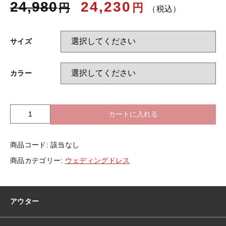
24,980
24,230
円
円
（税込）
お知らせ
サイズ
ブログ
カラー
カートに入れる
長
袖
ウ
商品コード:
該当なし
ェ
デ
商品カテゴリー:
ウェディングドレス
ィ
ン
グ
ド
アウター
レ
ス