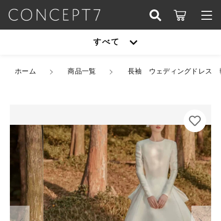
カートに商品を追加しました
こだわり検索
すべて
ログイン / 会員登録
親カテゴリ
長袖 ウェディングドレス 韓国ドレス サテン クル
すべて
ホーム
ーネック ロングスリーブ ハイウエスト バックリボ
商品一覧
長袖 ウェディングドレス 
お知らせ
ン ロング プリンセスライン Aライン フレア ク
ラシック エレガント S/XL 韓国【K3125】
子カテゴリ
アウター
サイズ
お気に入り
カラー
オールインワン
数量
アウター
価格帯
（税込）
シューズ
～
オールインワン
セットアップ
その他
在庫あり
セール
シューズ
ショッピングを続ける
パーティーバッグ