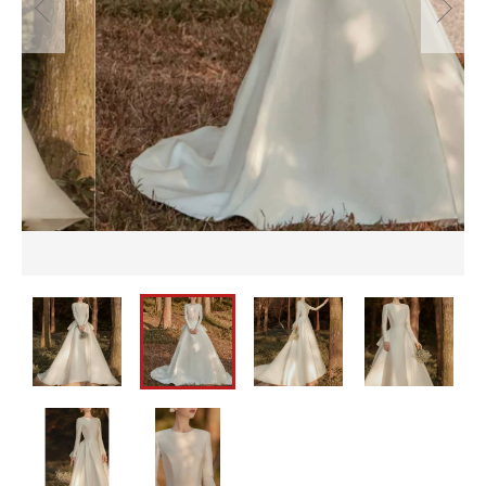
並び順
セットアップ
バッグ
カートを確認する
パーティーバッグ
メンズ
即納
バッグ
水着
メンズ
パーティードレス
即納
ウェディングドレス
水着
ワンピース
パーティードレス
ウェディングドレス